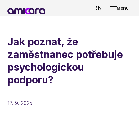
CS
EN
Menu
PRO 
PRO 
Jak poznat, že
BLOG
zaměstnanec potřebuje
CS
EN
psychologickou
podporu?
D
12. 9. 2025