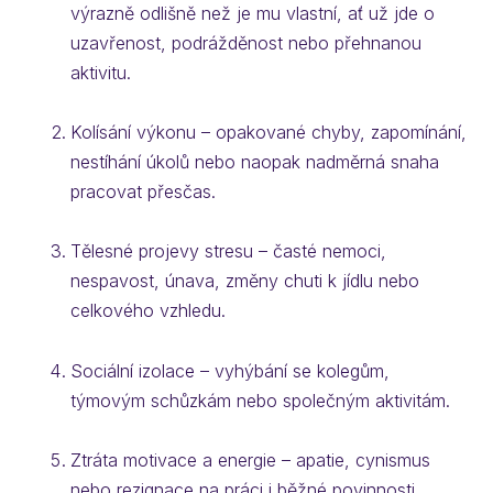
výrazně odlišně než je mu vlastní, ať už jde o
uzavřenost, podrážděnost nebo přehnanou
aktivitu.
Kolísání výkonu – opakované chyby, zapomínání,
nestíhání úkolů nebo naopak nadměrná snaha
pracovat přesčas.
Tělesné projevy stresu – časté nemoci,
nespavost, únava, změny chuti k jídlu nebo
celkového vzhledu.
Sociální izolace – vyhýbání se kolegům,
týmovým schůzkám nebo společným aktivitám.
Ztráta motivace a energie – apatie, cynismus
nebo rezignace na práci i běžné povinnosti